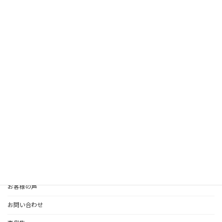
2017年11月
2017年9月
2017年8月
HOME
Our Styleについて
整理収納サービス・料金
ホームステージング・料金
認定講座/セミナー
お客様の声
お問い合わせ